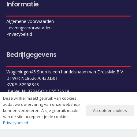
Informatie
Algemene voorwaarden
Leveringsvoorwaarden
Privacybeleid
Bedrijfgegevens
Wageningen45 Shop is een handelsnaam van DressMe B.V.
BTW#: NL862670433.B01
KVK#: 82958343
IBAN#: NL97RABO0105572624
Deze winkel maakt gebruik van cookies,
zodat we uw ervaring van onze webshop
Accepteer cookies
kunnen verbeteren. Als je gebruik maakt
van de site accepteer je de cookies.
Privacybeleid